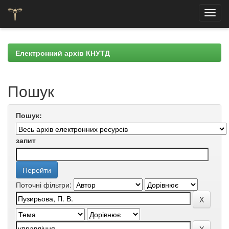
Skip
navigation
Електронний архів КНУТД
Пошук
Пошук:
запит
Поточні фільтри: