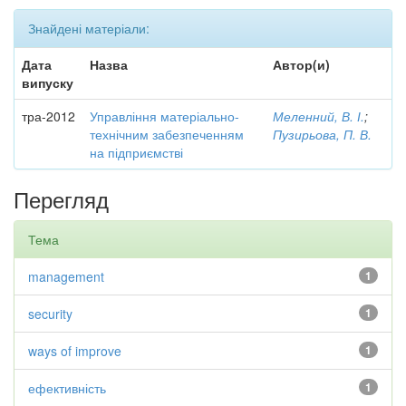
Знайдені матеріали:
Дата
Назва
Автор(и)
випуску
тра-2012
Управління матеріально-
Меленний, В. І.
;
технічним забезпеченням
Пузирьова, П. В.
на підприємстві
Перегляд
Тема
management
1
security
1
ways of improve
1
ефективність
1