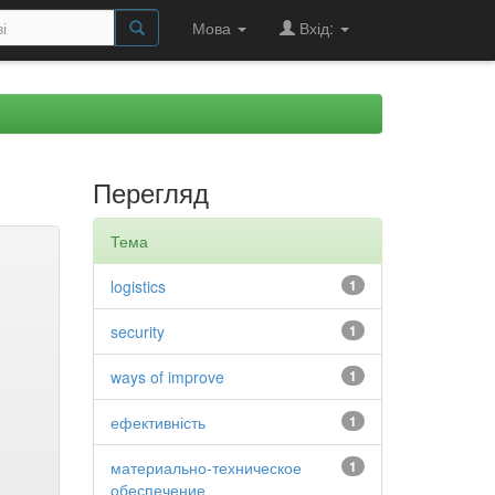
Мова
Вхід:
Перегляд
Тема
logistics
1
security
1
ways of improve
1
ефективність
1
материально-техническое
1
обеспечение