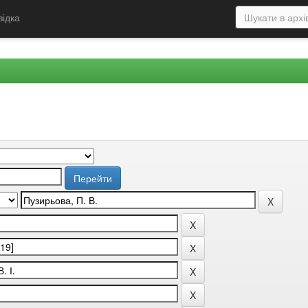
відка