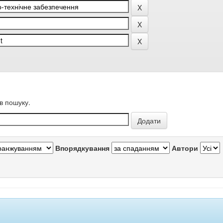
в пошуку.
Впорядкування
Автори