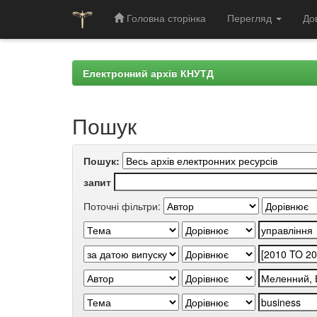
Головна сторінка
Перегляд
До
Skip
navigation
Електронний архів КНУТД
Пошук
Пошук:
запит
Поточні фільтри: