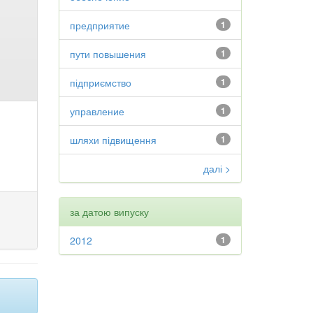
предприятие
1
пути повышения
1
підприємство
1
управление
1
шляхи підвищення
1
далі >
за датою випуску
2012
1