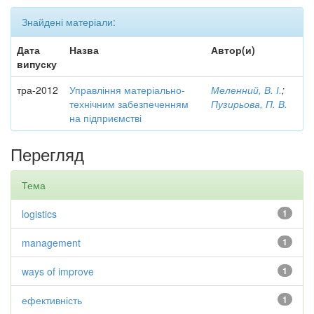
Знайдені матеріали:
Дата
Назва
Автор(и)
випуску
тра-2012
Управління матеріально-
Меленний, В. І.
;
технічним забезпеченням
Пузирьова, П. В.
на підприємстві
Перегляд
Тема
logistics
1
management
1
ways of improve
1
ефективність
1