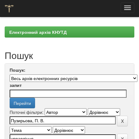
Skip
navigation
Електронний архів КНУТД
Пошук
Пошук:
запит
Поточні фільтри: