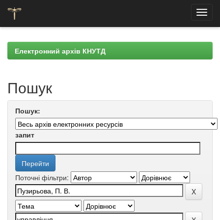
Skip
navigation
Електронний архів КНУТД
Пошук
Пошук:
запит
Поточні фільтри: