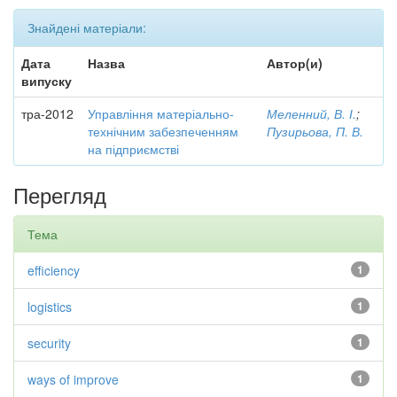
Знайдені матеріали:
Дата
Назва
Автор(и)
випуску
тра-2012
Управління матеріально-
Меленний, В. І.
;
технічним забезпеченням
Пузирьова, П. В.
на підприємстві
Перегляд
Тема
efficiency
1
logistics
1
security
1
ways of improve
1