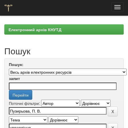
Skip
navigation
Електронний архів КНУТД
Пошук
Пошук:
запит
Поточні фільтри: