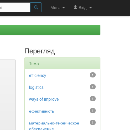
Мова
Вхід:
Перегляд
Тема
efficiency
1
logistics
1
ways of improve
1
ефективність
1
материально-техническое
1
обеспечение