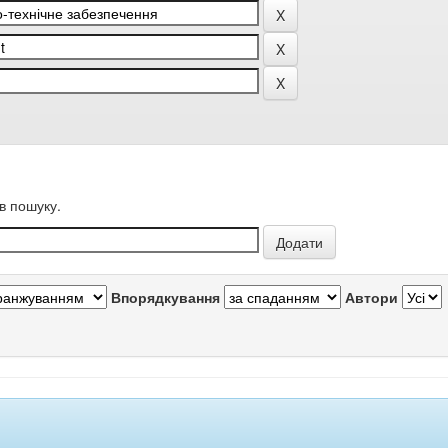
в пошуку.
Впорядкування
Автори