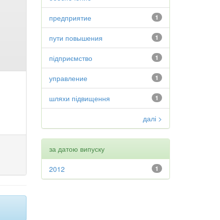
предприятие
1
пути повышения
1
підприємство
1
управление
1
шляхи підвищення
1
далі >
за датою випуску
2012
1