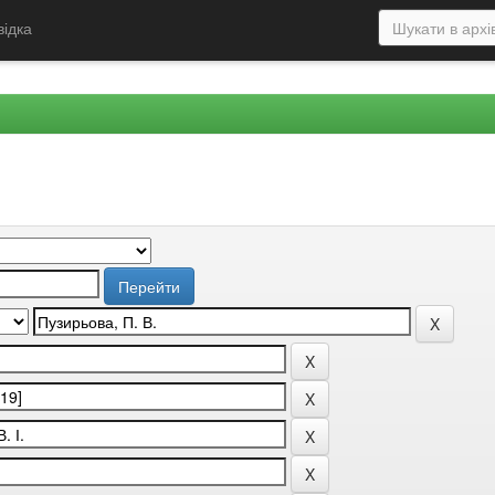
відка