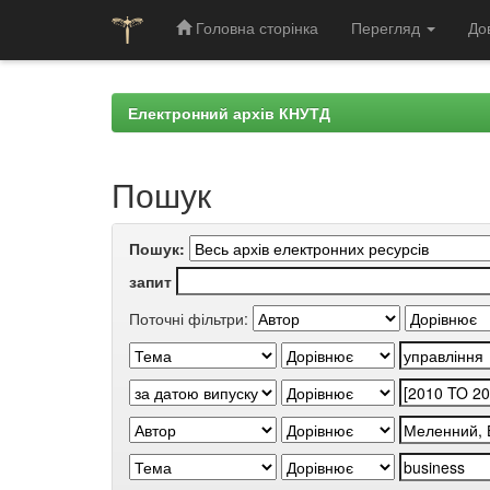
Головна сторінка
Перегляд
До
Skip
navigation
Електронний архів КНУТД
Пошук
Пошук:
запит
Поточні фільтри: