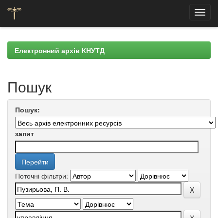
Skip
navigation
Електронний архів КНУТД
Пошук
Пошук:
запит
Поточні фільтри: