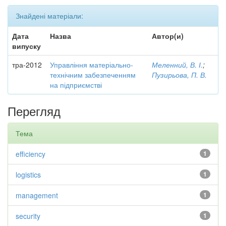
Знайдені матеріали:
Дата
Назва
Автор(и)
випуску
тра-2012
Управління матеріально-
Меленний, В. І.
;
технічним забезпеченням
Пузирьова, П. В.
на підприємстві
Перегляд
Тема
efficiency
1
logistics
1
management
1
security
1