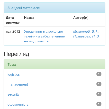
Знайдені матеріали:
Дата
Назва
Автор(и)
випуску
тра-2012
Управління матеріально-
Меленний, В. І.
;
технічним забезпеченням
Пузирьова, П. В.
на підприємстві
Перегляд
Тема
logistics
1
management
1
security
1
ефективність
1