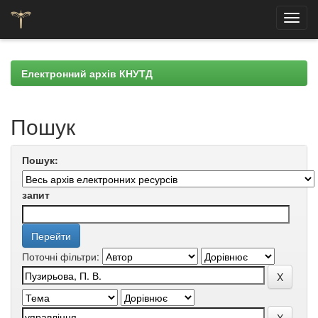
Skip
navigation
Електронний архів КНУТД
Пошук
Пошук:
запит
Поточні фільтри: