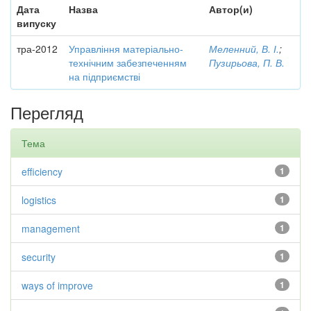
Дата
Назва
Автор(и)
випуску
тра-2012
Управління матеріально-
Меленний, В. І.
;
технічним забезпеченням
Пузирьова, П. В.
на підприємстві
Перегляд
Тема
efficiency
1
logistics
1
management
1
security
1
ways of improve
1