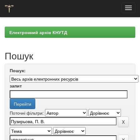
Skip
navigation
Електронний архів КНУТД
Пошук
Пошук:
запит
Поточні фільтри: