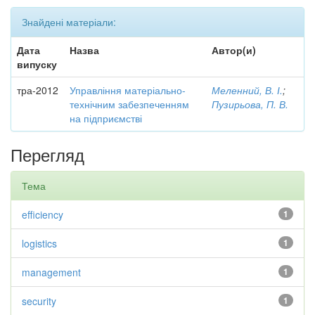
Знайдені матеріали:
Дата
Назва
Автор(и)
випуску
тра-2012
Управління матеріально-
Меленний, В. І.
;
технічним забезпеченням
Пузирьова, П. В.
на підприємстві
Перегляд
Тема
efficiency
1
logistics
1
management
1
security
1