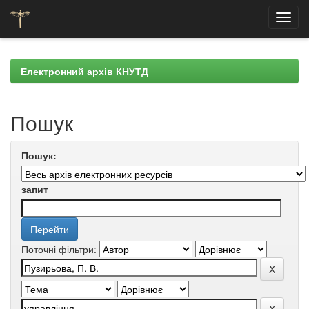
Skip
navigation
Електронний архів КНУТД
Пошук
Пошук:
запит
Поточні фільтри: