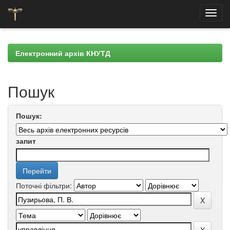
Skip
navigation
Електронний архів КНУТД
Пошук
Пошук:
запит
Поточні фільтри: