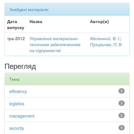
Знайдені матеріали:
Дата
Назва
Автор(и)
випуску
тра-2012
Управління матеріально-
Меленний, В. І.
;
технічним забезпеченням
Пузирьова, П. В.
на підприємстві
Перегляд
Тема
efficiency
1
logistics
1
management
1
security
1