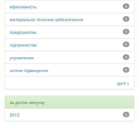
ефективність
1
матеріально-технічне забезпечення
1
предприятие
1
підприємство
1
управление
1
шляхи підвищення
1
далі >
за датою випуску
2012
1