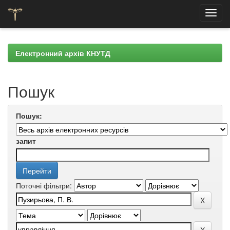
Skip
navigation
Електронний архів КНУТД
Пошук
Пошук:
запит
Поточні фільтри: