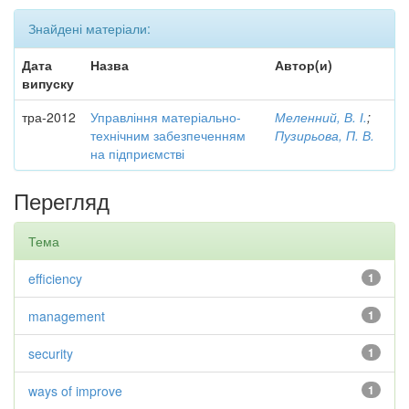
Знайдені матеріали:
Дата
Назва
Автор(и)
випуску
тра-2012
Управління матеріально-
Меленний, В. І.
;
технічним забезпеченням
Пузирьова, П. В.
на підприємстві
Перегляд
Тема
efficiency
1
management
1
security
1
ways of improve
1