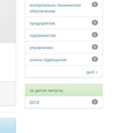
материально-техническое
1
обеспечение
предприятие
1
підприємство
1
управление
1
шляхи підвищення
1
далі >
за датою випуску
2012
1