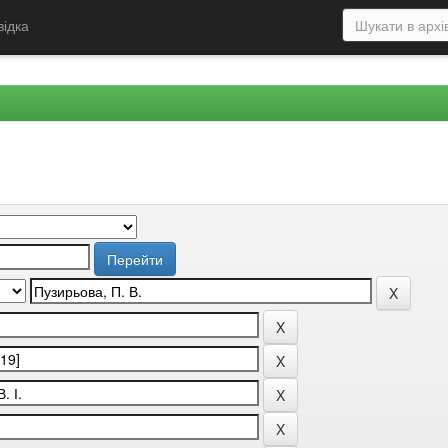
відка