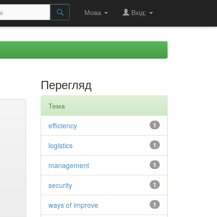
Мова
Вхід:
Перегляд
Тема
efficiency
1
logistics
1
management
1
security
1
ways of improve
1