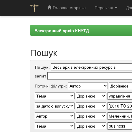
Головна сторінка
Перегляд
До
Skip
navigation
Електронний архів КНУТД
Пошук
Пошук:
запит
Поточні фільтри: