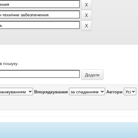
в пошуку.
Впорядкування
Автори