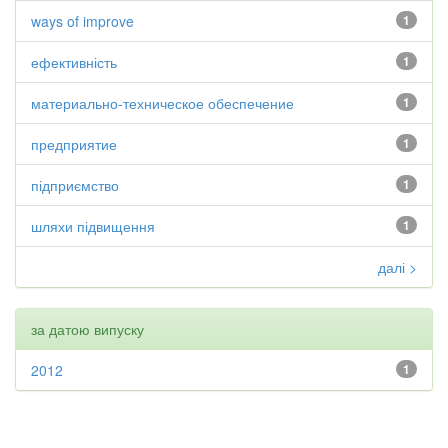
ways of improve
1
ефективність
1
материально-техническое обеспечение
1
предприятие
1
підприємство
1
шляхи підвищення
1
далі >
за датою випуску
2012
1