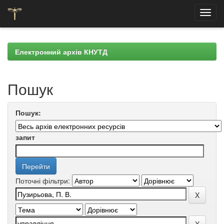
Skip
navigation
Електронний архів КНУТД
Пошук
Пошук:
запит
Поточні фільтри: