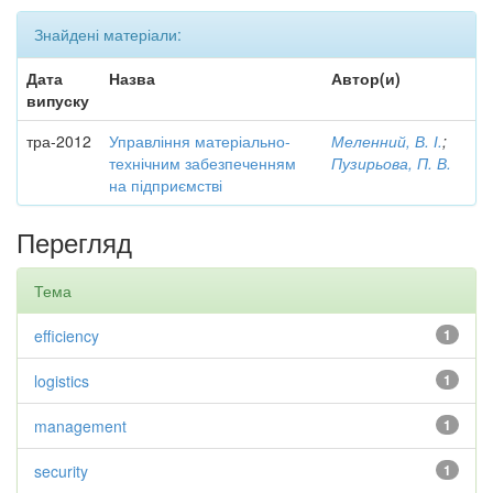
Знайдені матеріали:
Дата
Назва
Автор(и)
випуску
тра-2012
Управління матеріально-
Меленний, В. І.
;
технічним забезпеченням
Пузирьова, П. В.
на підприємстві
Перегляд
Тема
efficiency
1
logistics
1
management
1
security
1