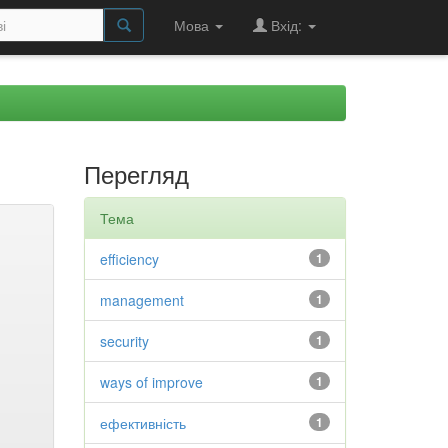
Мова
Вхід:
Перегляд
Тема
efficiency
1
management
1
security
1
ways of improve
1
ефективність
1