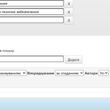
в пошуку.
Впорядкування
Автори