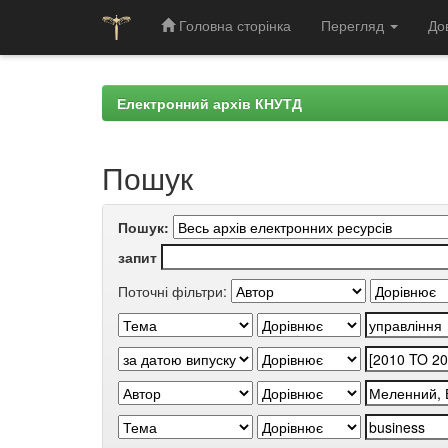
Головна сторінка
Перегляд
До
Skip
navigation
Електронний архів КНУТД
Пошук
Пошук:
запит
Поточні фільтри: