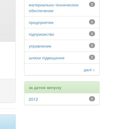
материально-техническое
1
обеспечение
предприятие
1
підприємство
1
управление
1
шляхи підвищення
1
далі >
за датою випуску
2012
1