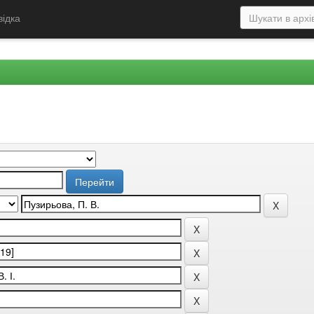
відка