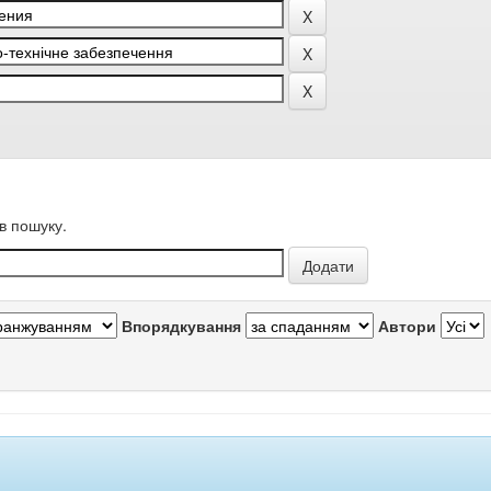
в пошуку.
Впорядкування
Автори