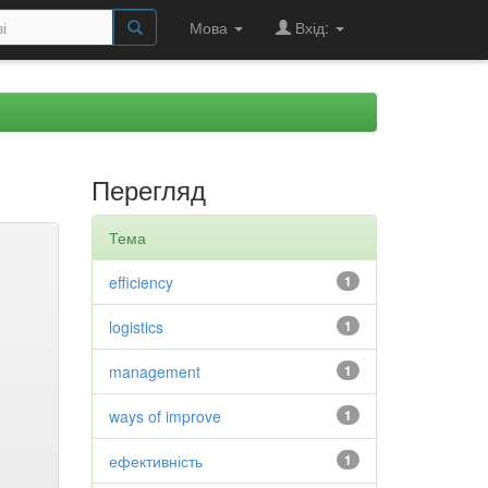
Мова
Вхід:
Перегляд
Тема
efficiency
1
logistics
1
management
1
ways of improve
1
ефективність
1