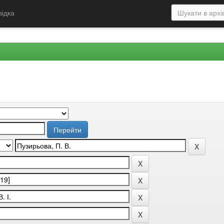
відка