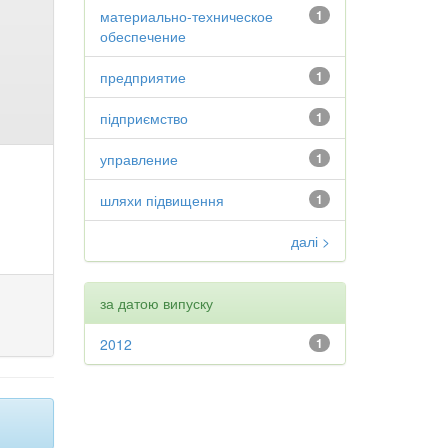
материально-техническое
1
обеспечение
предприятие
1
підприємство
1
управление
1
шляхи підвищення
1
далі >
за датою випуску
2012
1