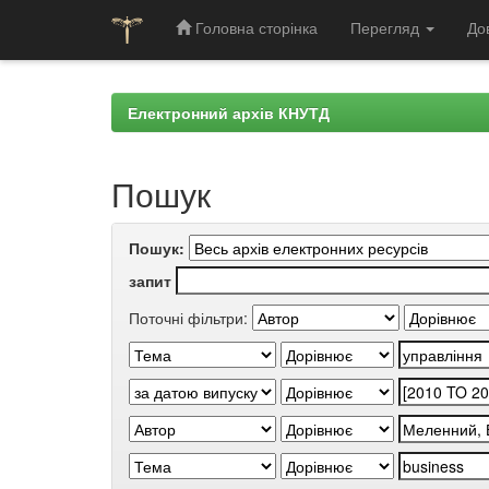
Головна сторінка
Перегляд
До
Skip
navigation
Електронний архів КНУТД
Пошук
Пошук:
запит
Поточні фільтри: