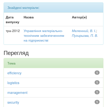
Знайдені матеріали:
Дата
Назва
Автор(и)
випуску
тра-2012
Управління матеріально-
Меленний, В. І.
;
технічним забезпеченням
Пузирьова, П. В.
на підприємстві
Перегляд
Тема
efficiency
1
logistics
1
management
1
security
1