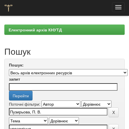
Skip
navigation
Електронний архів КНУТД
Пошук
Пошук:
запит
Поточні фільтри: