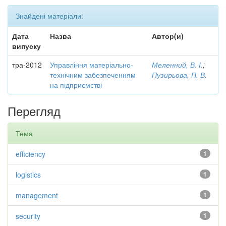
Знайдені матеріали:
Дата
Назва
Автор(и)
випуску
тра-2012
Управління матеріально-
Меленний, В. І.
;
технічним забезпеченням
Пузирьова, П. В.
на підприємстві
Перегляд
Тема
efficiency
1
logistics
1
management
1
security
1