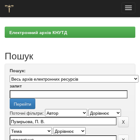
Skip
navigation
Електронний архів КНУТД
Пошук
Пошук:
запит
Поточні фільтри: