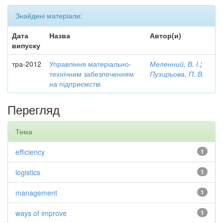
Знайдені матеріали:
Дата
Назва
Автор(и)
випуску
тра-2012
Управління матеріально-
Меленний, В. І.
;
технічним забезпеченням
Пузирьова, П. В.
на підприємстві
Перегляд
Тема
efficiency
1
logistics
1
management
1
ways of improve
1