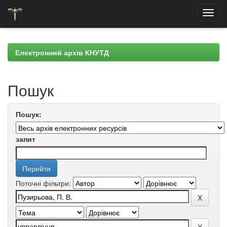
Skip
navigation
Електронний архів КНУТД
Пошук
Пошук:
запит
Поточні фільтри: