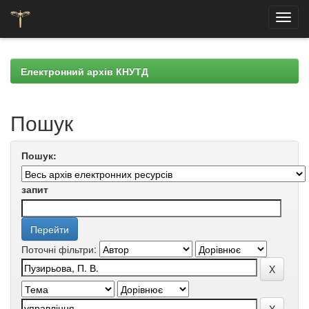
Skip
navigation
Електронний архів КНУТД
Пошук
Пошук:
запит
Поточні фільтри: