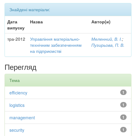
Знайдені матеріали:
Дата
Назва
Автор(и)
випуску
тра-2012
Управління матеріально-
Меленний, В. І.
;
технічним забезпеченням
Пузирьова, П. В.
на підприємстві
Перегляд
Тема
efficiency
1
logistics
1
management
1
security
1