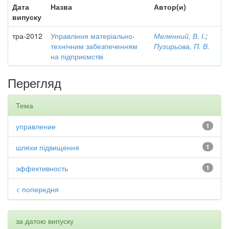
Дата
Назва
Автор(и)
випуску
тра-2012
Управління матеріально-
Меленний, В. І.
;
технічним забезпеченням
Пузирьова, П. В.
на підприємстві
Перегляд
Тема
управление
1
шляхи підвищення
1
эффективность
1
< попередня
за датою випуску