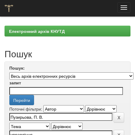
Skip
navigation
Електронний архів КНУТД
Пошук
Пошук:
запит
Поточні фільтри: