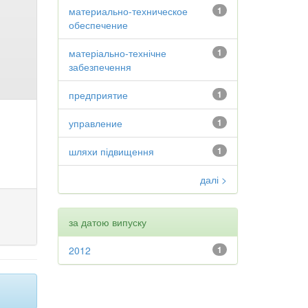
материально-техническое
1
обеспечение
матеріально-технічне
1
забезпечення
предприятие
1
управление
1
шляхи підвищення
1
далі >
за датою випуску
2012
1