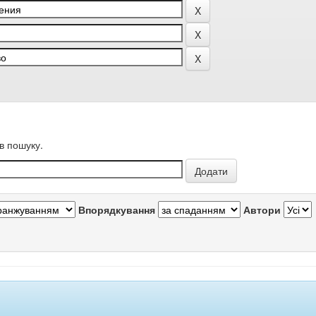
в пошуку.
Впорядкування
Автори