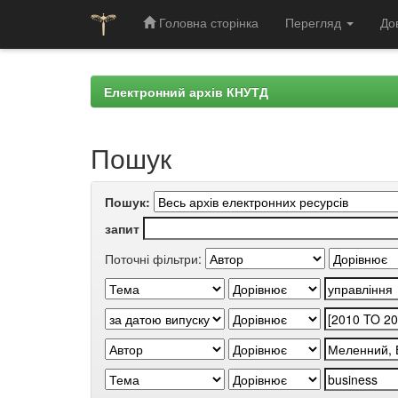
Головна сторінка
Перегляд
До
Skip
navigation
Електронний архів КНУТД
Пошук
Пошук:
запит
Поточні фільтри: