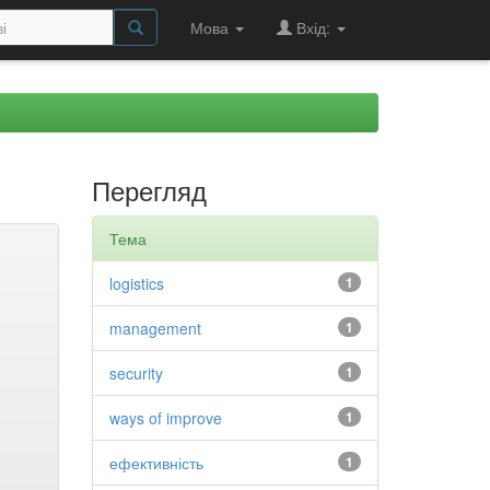
Мова
Вхід:
Перегляд
Тема
logistics
1
management
1
security
1
ways of improve
1
ефективність
1