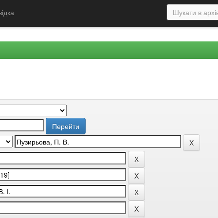
відка