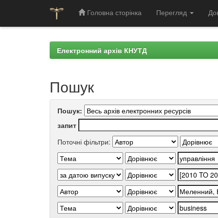
Головна сторінка
Перегляд
До
Skip
navigation
Електронний архів КНУТД
Пошук
Пошук:
запит
Поточні фільтри: