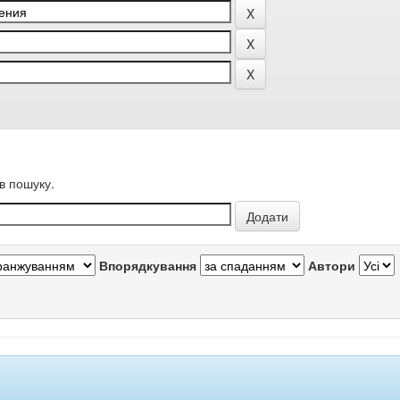
в пошуку.
Впорядкування
Автори