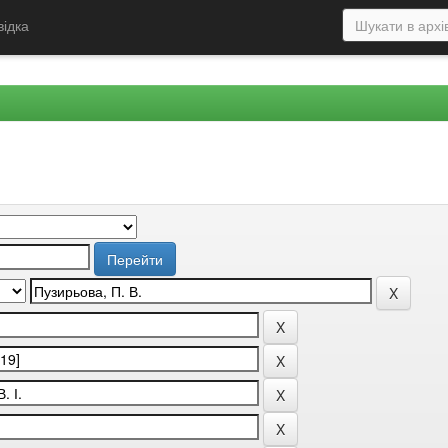
відка