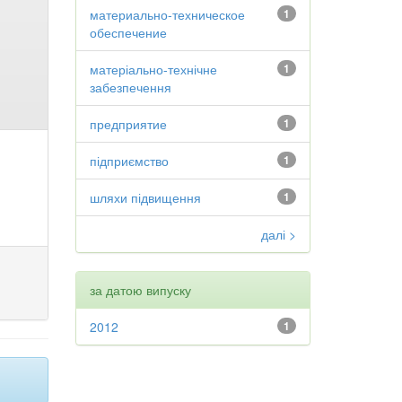
материально-техническое
1
обеспечение
матеріально-технічне
1
забезпечення
предприятие
1
підприємство
1
шляхи підвищення
1
далі >
за датою випуску
2012
1