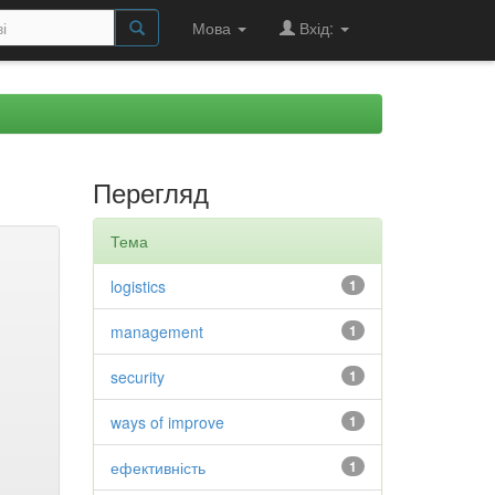
Мова
Вхід:
Перегляд
Тема
logistics
1
management
1
security
1
ways of improve
1
ефективність
1