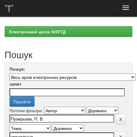
Skip
navigation
Електронний архів КНУТД
Пошук
Пошук:
запит
Поточні фільтри: