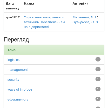
Дата
Назва
Автор(и)
випуску
тра-2012
Управління матеріально-
Меленний, В. І.
;
технічним забезпеченням
Пузирьова, П. В.
на підприємстві
Перегляд
Тема
logistics
1
management
1
security
1
ways of improve
1
ефективність
1