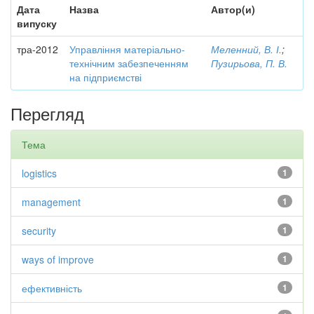
Дата
Назва
Автор(и)
випуску
тра-2012
Управління матеріально-
Меленний, В. І.
;
технічним забезпеченням
Пузирьова, П. В.
на підприємстві
Перегляд
Тема
logistics
1
management
1
security
1
ways of improve
1
ефективність
1