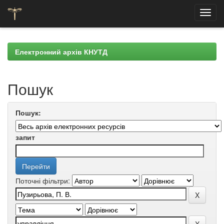
Skip
navigation
Електронний архів КНУТД
Пошук
Пошук:
запит
Поточні фільтри: