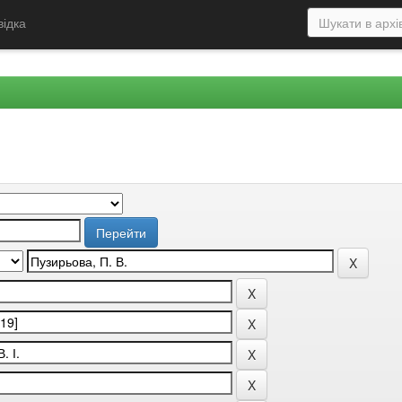
відка