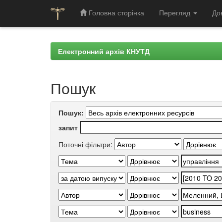
Головна сторінка
Перегляд
До
Skip
navigation
Електронний архів КНУТД
Пошук
Пошук:
запит
Поточні фільтри: