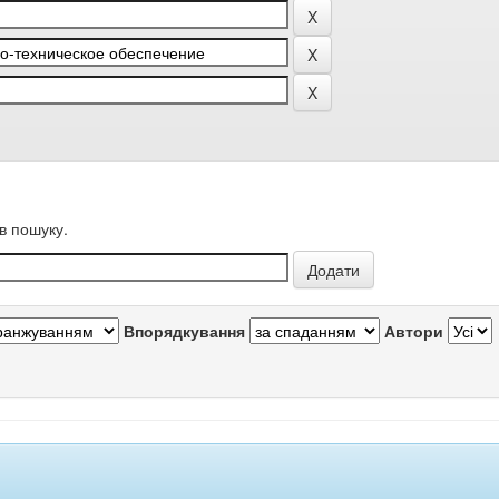
в пошуку.
Впорядкування
Автори