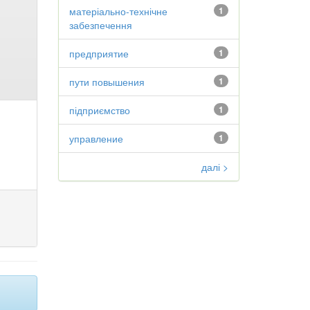
матеріально-технічне
1
забезпечення
предприятие
1
пути повышения
1
підприємство
1
управление
1
далі >