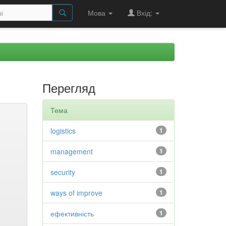
Мова
Вхід:
Перегляд
Тема
logistics
1
management
1
security
1
ways of improve
1
ефективність
1