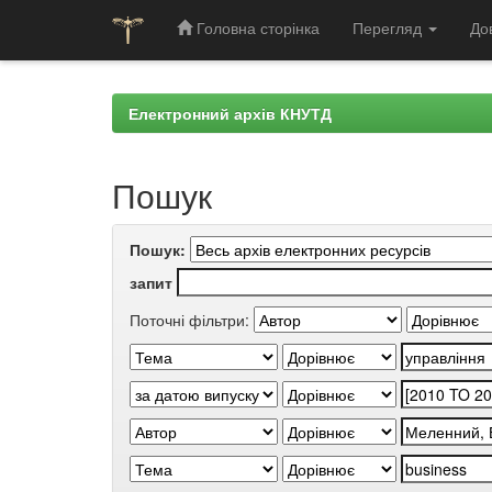
Головна сторінка
Перегляд
До
Skip
navigation
Електронний архів КНУТД
Пошук
Пошук:
запит
Поточні фільтри: