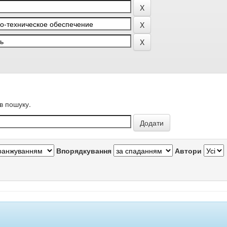
в пошуку.
Впорядкування
Автори