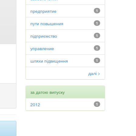
предприятие
1
пути повышения
1
підприємство
1
управление
1
шляхи підвищення
1
далі >
за датою випуску
2012
1