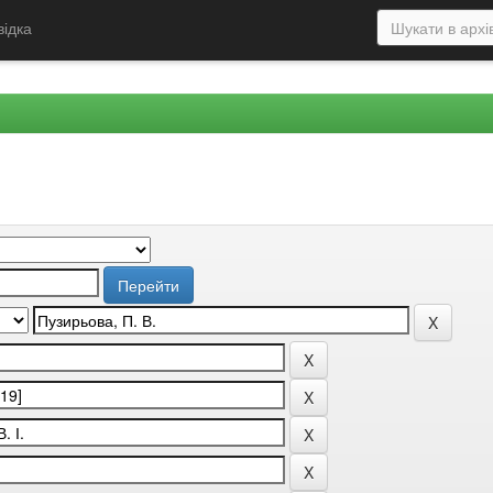
відка