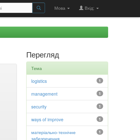
Мова
Вхід:
Перегляд
Тема
logistics
1
management
1
security
1
ways of improve
1
матеріально-технічне
1
забезпечення