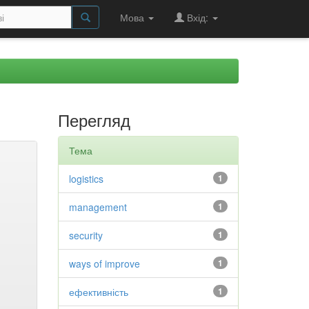
Мова
Вхід:
Перегляд
Тема
logistics
1
management
1
security
1
ways of improve
1
ефективність
1