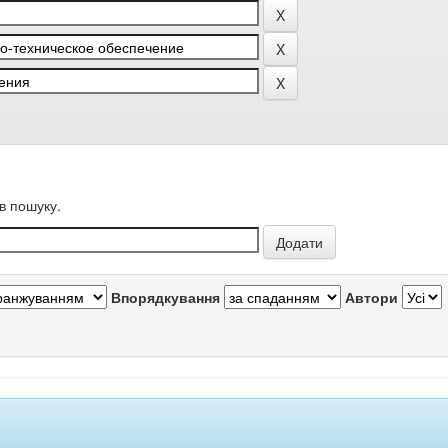
в пошуку.
Впорядкування
Автори