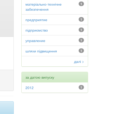
матеріально-технічне
1
забезпечення
предприятие
1
підприємство
1
управление
1
шляхи підвищення
1
далі >
за датою випуску
2012
1