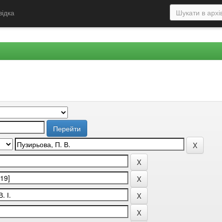
відка