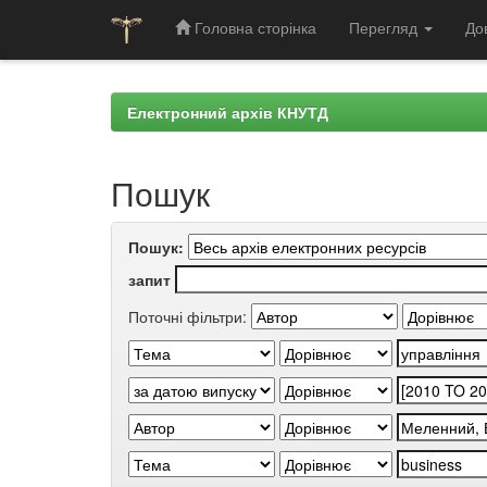
Головна сторінка
Перегляд
До
Skip
navigation
Електронний архів КНУТД
Пошук
Пошук:
запит
Поточні фільтри: