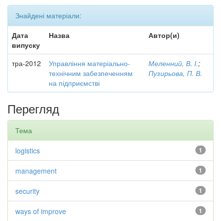
Знайдені матеріали:
Дата
Назва
Автор(и)
випуску
тра-2012
Управління матеріально-
Меленний, В. І.
;
технічним забезпеченням
Пузирьова, П. В.
на підприємстві
Перегляд
Тема
logistics
1
management
1
security
1
ways of improve
1