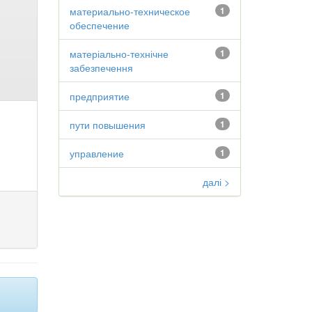
материально-техническое
1
обеспечение
матеріально-технічне
1
забезпечення
предприятие
1
пути повышения
1
управление
1
далі >