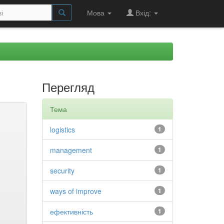
Мова
Вхід:
Перегляд
Тема
logistics
1
management
1
security
1
ways of improve
1
ефективність
1