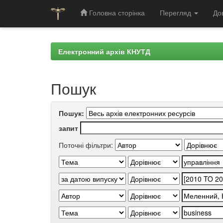
Головна сторінка
Перегляд
До
Skip
navigation
Електронний архів КНУТД
Пошук
Пошук:
запит
Поточні фільтри: