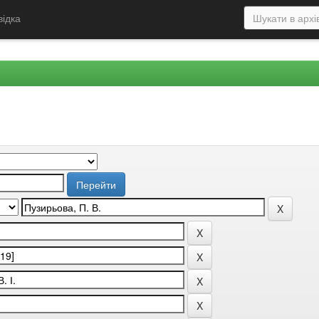
відка