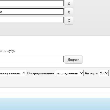
в пошуку.
Впорядкування
Автори