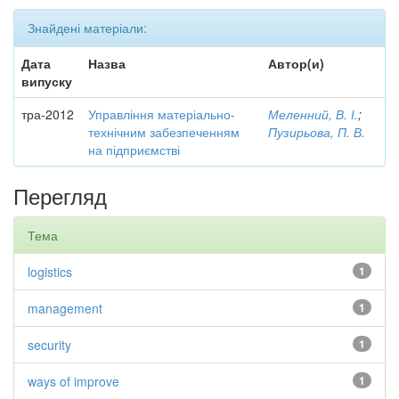
Знайдені матеріали:
Дата
Назва
Автор(и)
випуску
тра-2012
Управління матеріально-
Меленний, В. І.
;
технічним забезпеченням
Пузирьова, П. В.
на підприємстві
Перегляд
Тема
logistics
1
management
1
security
1
ways of improve
1