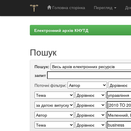
Головна сторінка
Перегляд
До
Skip
navigation
Електронний архів КНУТД
Пошук
Пошук:
запит
Поточні фільтри: