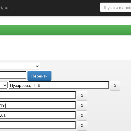
відка