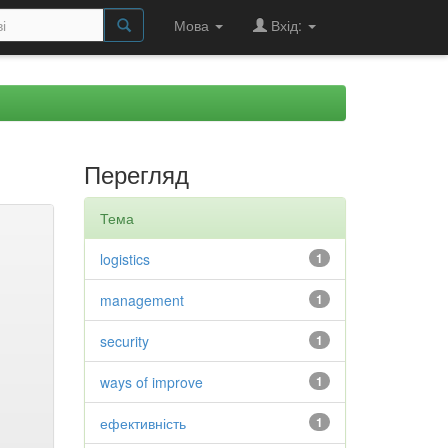
Мова
Вхід:
Перегляд
Тема
logistics
1
management
1
security
1
ways of improve
1
ефективність
1