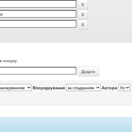
в пошуку.
Впорядкування
Автори