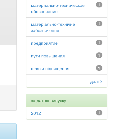
материально-техническое
1
обеспечение
матеріально-технічне
1
забезпечення
предприятие
1
пути повышения
1
шляхи підвищення
1
далі >
за датою випуску
2012
1