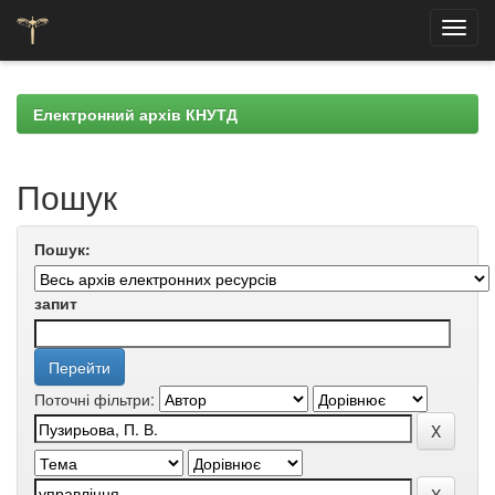
Skip
navigation
Електронний архів КНУТД
Пошук
Пошук:
запит
Поточні фільтри: