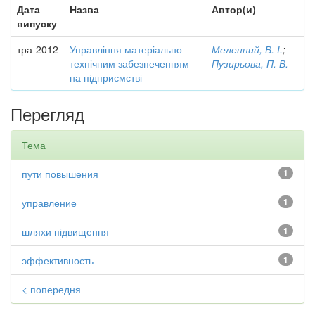
Дата
Назва
Автор(и)
випуску
тра-2012
Управління матеріально-
Меленний, В. І.
;
технічним забезпеченням
Пузирьова, П. В.
на підприємстві
Перегляд
Тема
пути повышения
1
управление
1
шляхи підвищення
1
эффективность
1
< попередня