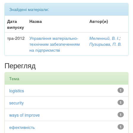
Знайдені матеріали:
Дата
Назва
Автор(и)
випуску
тра-2012
Управління матеріально-
Меленний, В. І.
;
технічним забезпеченням
Пузирьова, П. В.
на підприємстві
Перегляд
Тема
logistics
1
security
1
ways of improve
1
ефективність
1