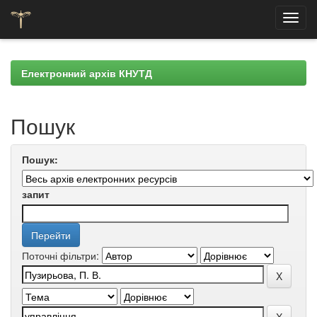
Skip
navigation
Електронний архів КНУТД
Пошук
Пошук:
запит
Поточні фільтри: