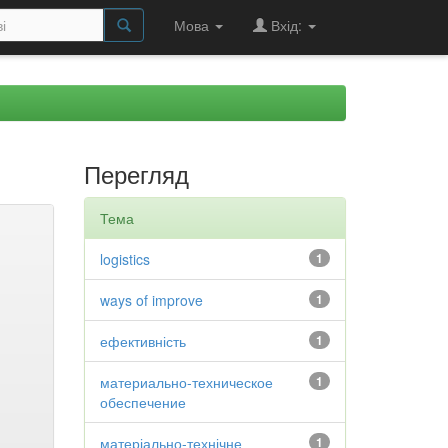
Мова
Вхід:
Перегляд
Тема
logistics
1
ways of improve
1
ефективність
1
материально-техническое
1
обеспечение
матеріально-технічне
1