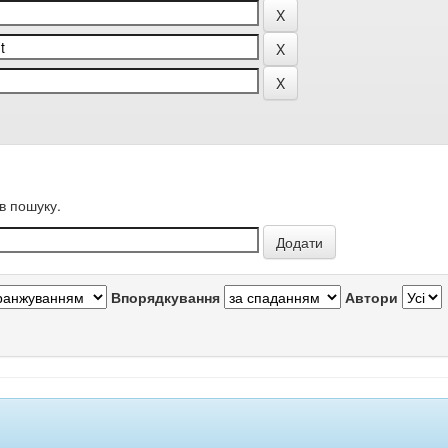
в пошуку.
Впорядкування
Автори