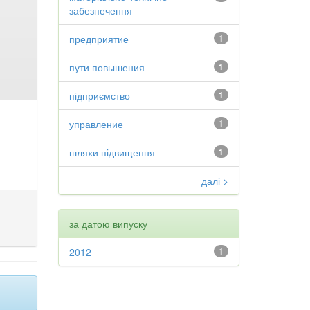
забезпечення
предприятие
1
пути повышения
1
підприємство
1
управление
1
шляхи підвищення
1
далі >
за датою випуску
2012
1