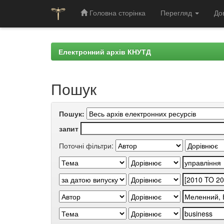
Головна сторінка
Перегляд
До
Skip
navigation
Електронний архів КНУТД
Пошук
Пошук:
запит
Поточні фільтри: