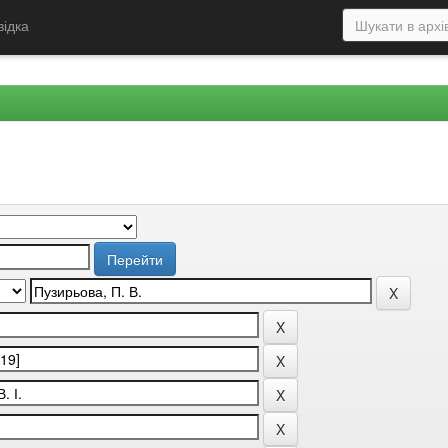
відка