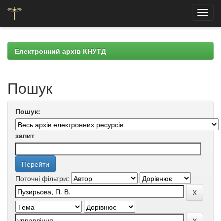
Skip
navigation
Електронний архів КНУТД
Пошук
Пошук:
запит
Поточні фільтри: