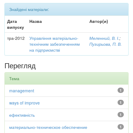
Знайдені матеріали:
Дата
Назва
Автор(и)
випуску
тра-2012
Управління матеріально-
Меленний, В. І.
;
технічним забезпеченням
Пузирьова, П. В.
на підприємстві
Перегляд
Тема
management
1
ways of improve
1
ефективність
1
материально-техническое обеспечение
1