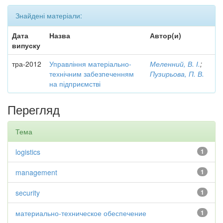
Знайдені матеріали:
Дата
Назва
Автор(и)
випуску
тра-2012
Управління матеріально-
Меленний, В. І.
;
технічним забезпеченням
Пузирьова, П. В.
на підприємстві
Перегляд
Тема
logistics
1
management
1
security
1
материально-техническое обеспечение
1