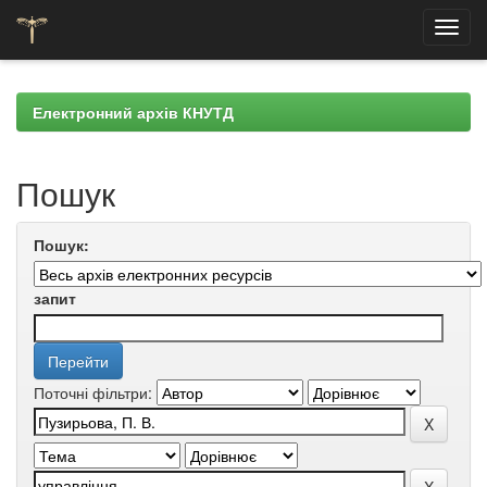
Skip
navigation
Електронний архів КНУТД
Пошук
Пошук:
запит
Поточні фільтри: