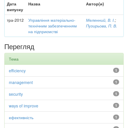
Дата
Назва
Автор(и)
випуску
тра-2012
Управління матеріально-
Меленний, В. І.
;
технічним забезпеченням
Пузирьова, П. В.
на підприємстві
Перегляд
Тема
efficiency
1
management
1
security
1
ways of improve
1
ефективність
1