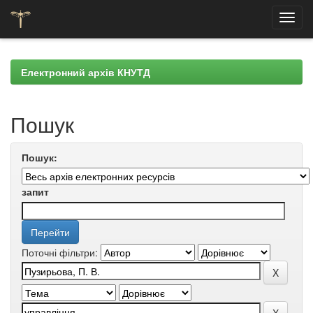
Skip
navigation
Електронний архів КНУТД
Пошук
Пошук:
запит
Поточні фільтри: