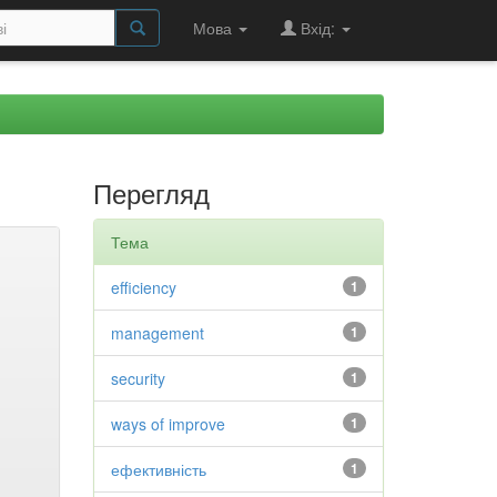
Мова
Вхід:
Перегляд
Тема
efficiency
1
management
1
security
1
ways of improve
1
ефективність
1