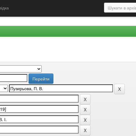
відка