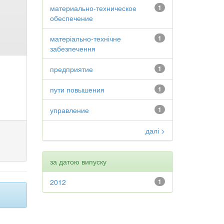
материально-техническое
1
обеспечение
матеріально-технічне
1
забезпечення
предприятие
1
пути повышения
1
управление
1
далі >
за датою випуску
2012
1