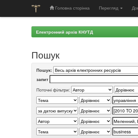
Головна сторінка
Перегляд
До
Skip
navigation
Електронний архів КНУТД
Пошук
Пошук:
запит
Поточні фільтри: