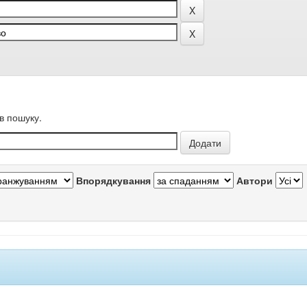
в пошуку.
Впорядкування
Автори