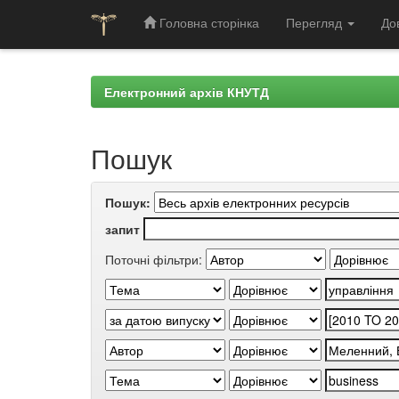
Головна сторінка
Перегляд
До
Skip
navigation
Електронний архів КНУТД
Пошук
Пошук:
запит
Поточні фільтри: