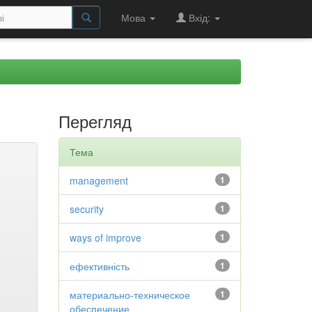
Мова
Вхід:
Перегляд
Тема
management
1
security
1
ways of improve
1
ефективність
1
материально-техническое
1
обеспечение