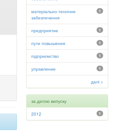
матеріально-технічне
1
забезпечення
предприятие
1
пути повышения
1
підприємство
1
управление
1
далі >
за датою випуску
2012
1