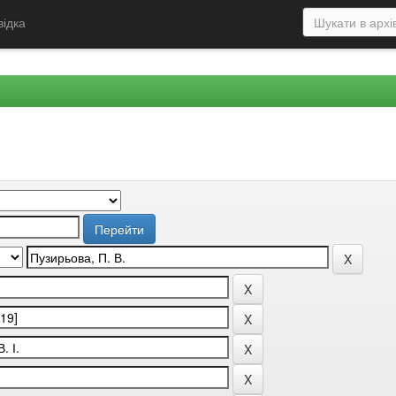
відка