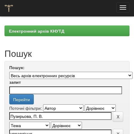
Skip
navigation
Електронний архів КНУТД
Пошук
Пошук:
запит
Поточні фільтри: