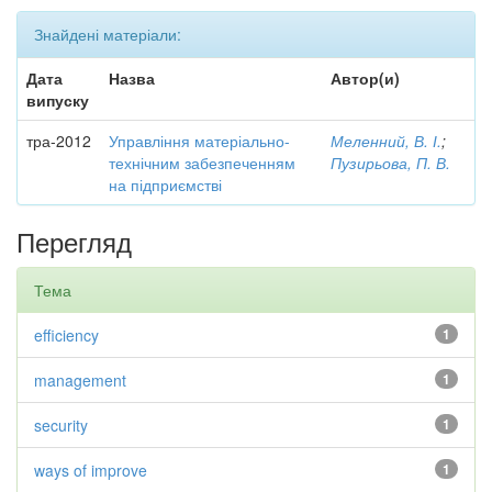
Знайдені матеріали:
Дата
Назва
Автор(и)
випуску
тра-2012
Управління матеріально-
Меленний, В. І.
;
технічним забезпеченням
Пузирьова, П. В.
на підприємстві
Перегляд
Тема
efficiency
1
management
1
security
1
ways of improve
1