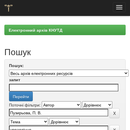
Skip
navigation
Електронний архів КНУТД
Пошук
Пошук:
запит
Поточні фільтри: