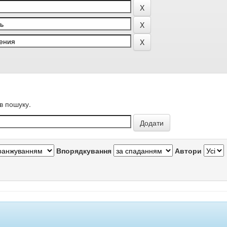
в пошуку.
Впорядкування
Автори