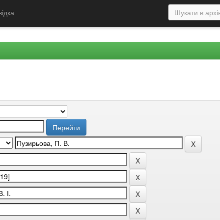
відка