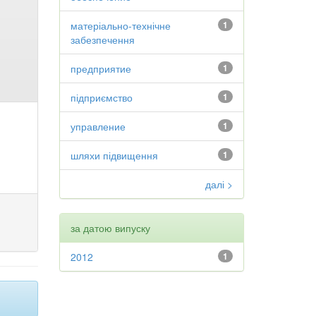
матеріально-технічне
1
забезпечення
предприятие
1
підприємство
1
управление
1
шляхи підвищення
1
далі >
за датою випуску
2012
1