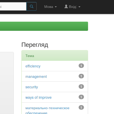
Мова
Вхід:
Перегляд
Тема
efficiency
1
management
1
security
1
ways of improve
1
материально-техническое
1
обеспечение