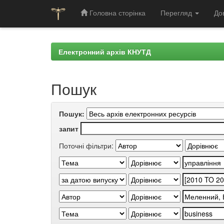
Головна сторінка
Перегляд
До
Skip
navigation
Електронний архів КНУТД
Пошук
Пошук:
запит
Поточні фільтри: