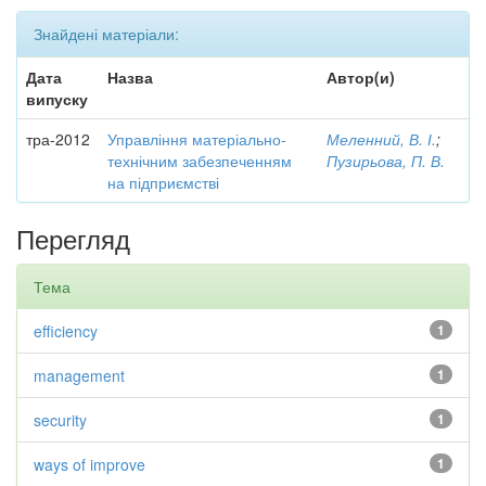
Знайдені матеріали:
Дата
Назва
Автор(и)
випуску
тра-2012
Управління матеріально-
Меленний, В. І.
;
технічним забезпеченням
Пузирьова, П. В.
на підприємстві
Перегляд
Тема
efficiency
1
management
1
security
1
ways of improve
1