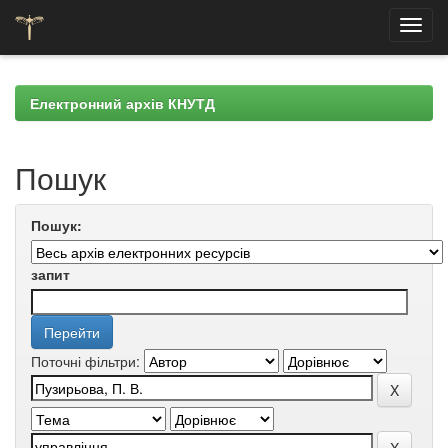
Skip
navigation
Електронний архів КНУТД
Пошук
Пошук:
запит
Поточні фільтри: