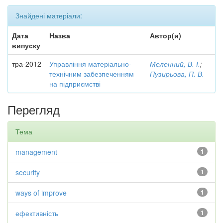
Знайдені матеріали:
Дата
Назва
Автор(и)
випуску
тра-2012
Управління матеріально-
Меленний, В. І.
;
технічним забезпеченням
Пузирьова, П. В.
на підприємстві
Перегляд
Тема
management
1
security
1
ways of improve
1
ефективність
1