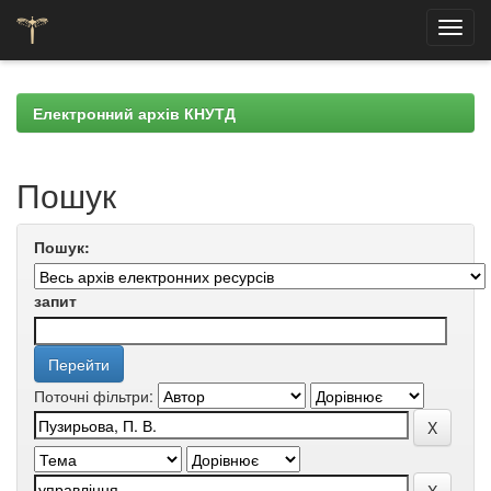
Skip
navigation
Електронний архів КНУТД
Пошук
Пошук:
запит
Поточні фільтри: