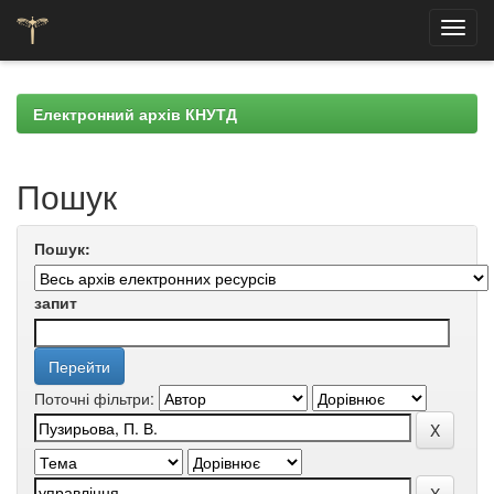
Skip
navigation
Електронний архів КНУТД
Пошук
Пошук:
запит
Поточні фільтри: