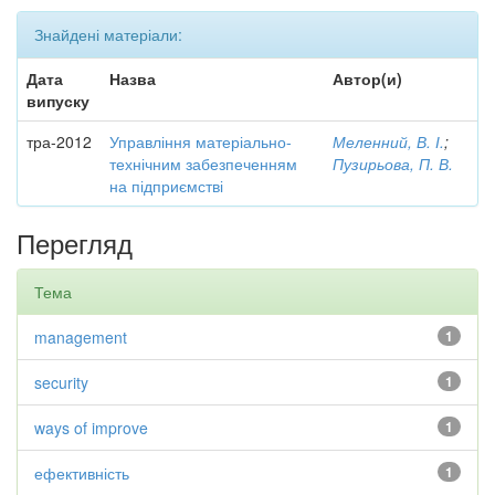
Знайдені матеріали:
Дата
Назва
Автор(и)
випуску
тра-2012
Управління матеріально-
Меленний, В. І.
;
технічним забезпеченням
Пузирьова, П. В.
на підприємстві
Перегляд
Тема
management
1
security
1
ways of improve
1
ефективність
1