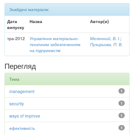
Знайдені матеріали:
Дата
Назва
Автор(и)
випуску
тра-2012
Управління матеріально-
Меленний, В. І.
;
технічним забезпеченням
Пузирьова, П. В.
на підприємстві
Перегляд
Тема
management
1
security
1
ways of improve
1
ефективність
1