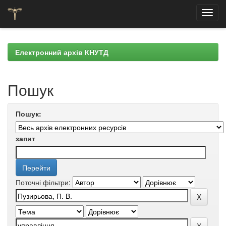
Skip
navigation
Електронний архів КНУТД
Пошук
Пошук:
запит
Поточні фільтри: