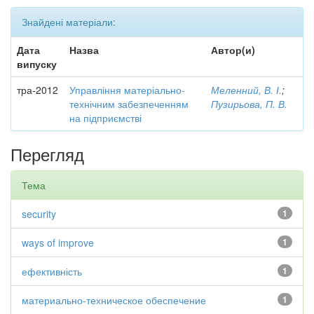
Знайдені матеріали:
Дата
Назва
Автор(и)
випуску
тра-2012
Управління матеріально-
Меленний, В. І.
;
технічним забезпеченням
Пузирьова, П. В.
на підприємстві
Перегляд
Тема
security
1
ways of improve
1
ефективність
1
материально-техническое обеспечение
1