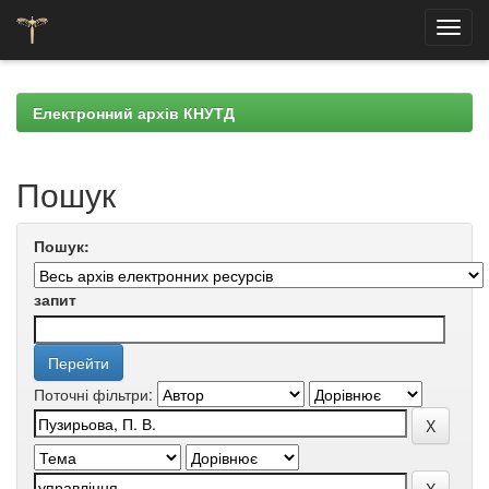
Skip
navigation
Електронний архів КНУТД
Пошук
Пошук:
запит
Поточні фільтри: