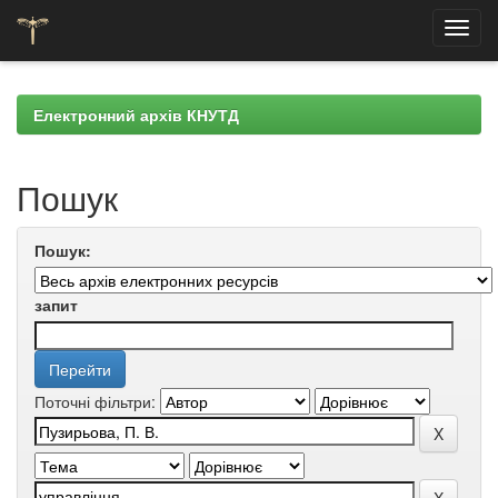
Skip
navigation
Електронний архів КНУТД
Пошук
Пошук:
запит
Поточні фільтри: