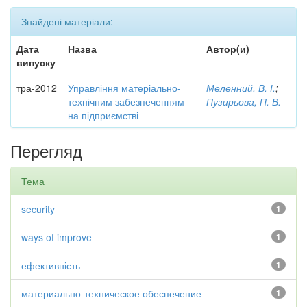
Знайдені матеріали:
Дата
Назва
Автор(и)
випуску
тра-2012
Управління матеріально-
Меленний, В. І.
;
технічним забезпеченням
Пузирьова, П. В.
на підприємстві
Перегляд
Тема
security
1
ways of improve
1
ефективність
1
материально-техническое обеспечение
1