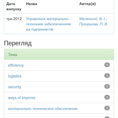
Дата
Назва
Автор(и)
випуску
тра-2012
Управління матеріально-
Меленний, В. І.
;
технічним забезпеченням
Пузирьова, П. В.
на підприємстві
Перегляд
Тема
efficiency
1
logistics
1
security
1
ways of improve
1
материально-техническое обеспечение
1