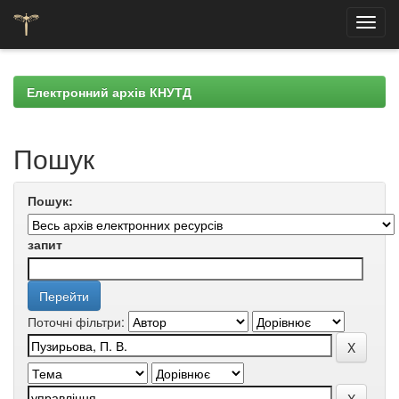
Skip
navigation
Електронний архів КНУТД
Пошук
Пошук:
запит
Поточні фільтри: